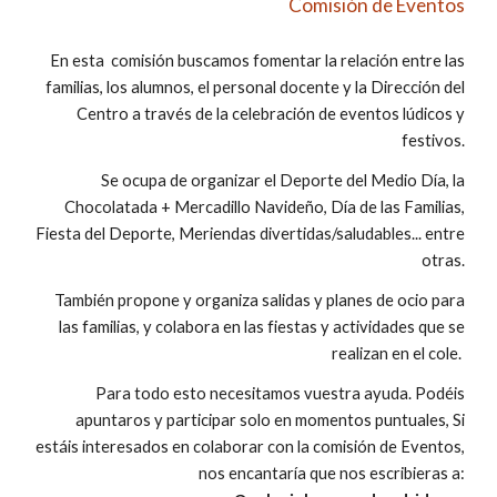
Comisión de Eventos
En esta
c
omisión buscamos fomentar la relación entre las
familias, los alumnos, el personal docente y la Dirección del
C
entro a través de la celebración de eventos lúdicos y
festivos.
Se ocupa de organizar el
Deporte del Medio Día,
la
Chocolatada + Mercadillo Navideño,
Día de las Familias,
Fiesta del
D
eporte, Meriendas divertidas/saludables
... entre
otras.
También p
ropone y organiza salidas y planes de ocio para
las familias,
y
colabora en las fiestas y actividades que se
realizan en el cole.
Para
todo esto necesitamos
vuestra
ayuda
. Podéis
apuntaros y
participar
solo en momentos puntuales, Si
estáis interesados en
colaborar con la
c
omisión de
Eventos
,
nos encantaría que nos escribieras a: